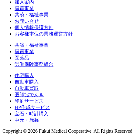
加入案内
購買事業
共済・福祉事業
お問い合せ
個人情報保護方針
お客様本位の業務運営方針
共済・福祉事業
購買事業
医薬品
労働保険事務組合
住宅購入
自動車購入
自動車買取
医師協でんき
印刷サービス
HP作成サービス
宝石・時計購入
中元・歳暮
Copyright ©
2026 Fukui Medical Cooperative. All Rights Reserved.