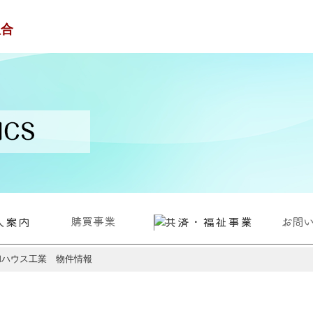
医業経営に関する補償
就業不能時の備え
日常生活の補償
死亡時の補償
老後の備え
共済・保
その
和ハウス工業 物件情報