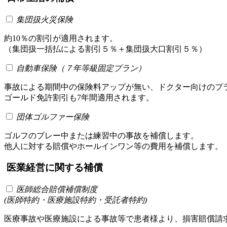
集団扱火災保険
約10％の割引が適用されます。
（集団扱一括払による割引５％＋集団扱大口割引５％）
自動車保険（７年等級固定プラン）
事故による期間中の保険料アップが無い、ドクター向けのプ
ゴールド免許割引も7年間適用されます。
団体ゴルファー保険
ゴルフのプレー中または練習中の事故を補償します。
他人に対する賠償やホールインワン等の費用を補償します。
医業経営に関する補償
医師総合賠償補償制度
(医師特約・医療施設特約・受託者特約)
医療事故や医療施設による事故等で患者様より、損害賠償請